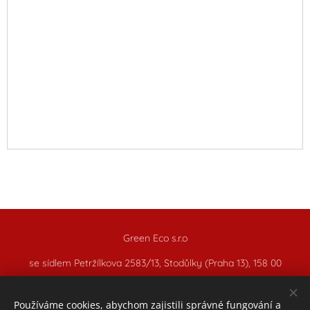
Green Eco s.r.o
se sídlem Petržílkova 2583/13, Stodůlky (Praha 13), 158 00
ICO: 17172799
Používáme cookies, abychom zajistili správné fungování a